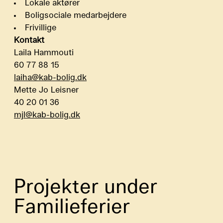
Lokale aktører
Boligsociale medarbejdere
Frivillige
Kontakt
Laila Hammouti
60 77 88 15
laiha@kab-bolig.dk
Mette Jo Leisner
40 20 01 36
mjl@kab-bolig.dk
Projekter under
Familieferier