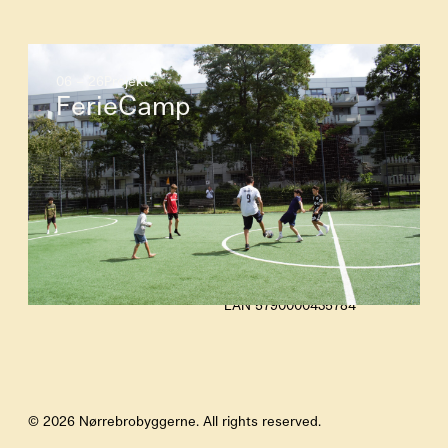
06 – 26
Projekt
FerieCamp
Nørrebrobyggerne
Lundtoftegade 21a
2200 København N
CVR 26433762
EAN 5790000435784
© 2026 Nørrebrobyggerne. All rights reserved.