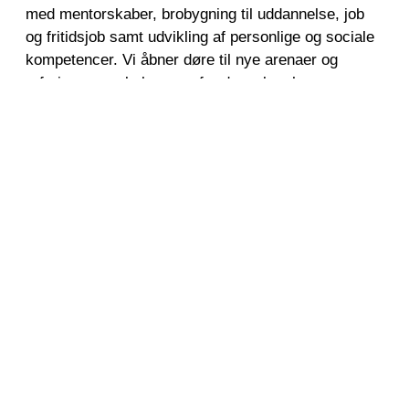
med mentorskaber, brobygning til uddannelse, job
og fritidsjob samt udvikling af personlige og sociale
kompetencer. Vi åbner døre til nye arenaer og
erfaringer og skaber rum for dannelse, hvor unge
kan afprøve roller, tage ansvar og opbygge et
demokratisk selvværd. Målet er at styrke unges tro
på egne muligheder og give dem konkrete erfaringer
med at lykkes.
Fællesskaber
I arbejdet med fællesskaber arbejder vi opsøgende
når vi kobler beboere, initiativer og aktører og
dermed skaber forbindelser lokalt og på tværs af
bydelen. Vi bruger vores netværk og koordinerende
rolle til at sikre, at aktiviteter og tilbud når de
mennesker, de er tiltænkt, og vi understøtter
udviklingen af fællesskaber, hvor flere oplever at
høre til og have betydning. Vi sætter aktører og
beboere i forbindelse ved at facilitere uformelle rum,