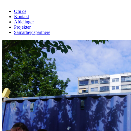
Om os
Kontakt
Afdelinger
Projekter
Samarbejdspartnere